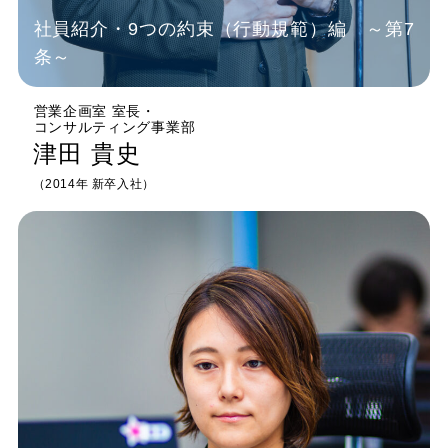
社員紹介・9つの約束（行動規範）編 ～第7
条～
営業企画室 室長
・
コンサルティング事業部
津田 貴史
（2014年 新卒入社）