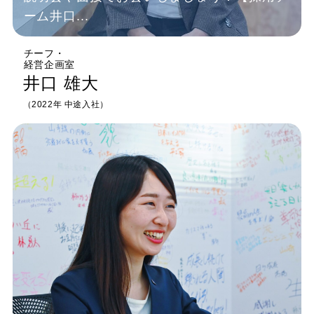
ーム井口...
チーフ
・
経営企画室
井口 雄大
（2022年 中途入社）