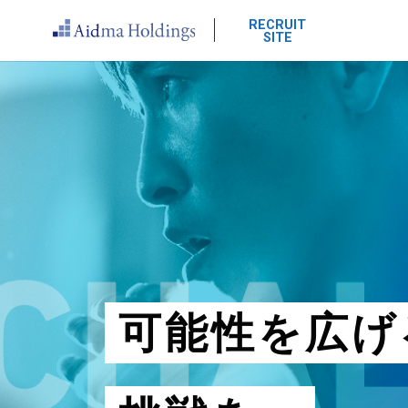
RECRUIT
SITE
可
能
性
を
広
げ