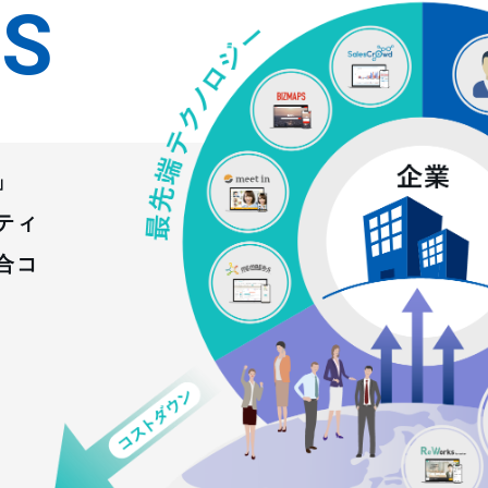
SS
」
ティ
合コ