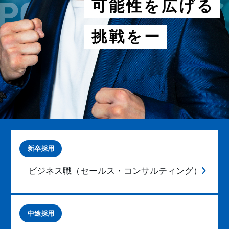
可
能
性
を
広
げ
る
挑
戦
を
ー
新卒採用
ビジネス職（セールス・コンサルティング）
中途採用