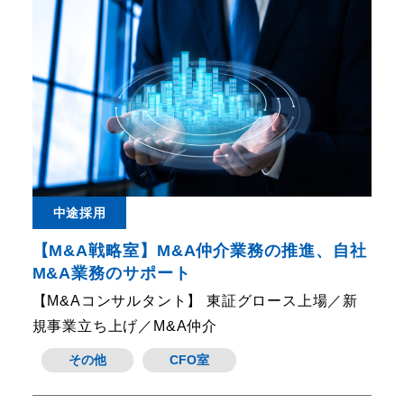
中途採用
【M&A戦略室】M&A仲介業務の推進、自社
M&A業務のサポート
【M&Aコンサルタント】 東証グロース上場／新
規事業立ち上げ／M&A仲介
その他
CFO室